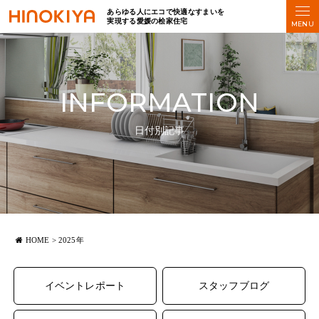
あらゆる人にエコで快適なすまいを
実現する愛媛の桧家住宅
INFORMATION
日付別記事
HOME
>
2025年
イベントレポート
スタッフブログ