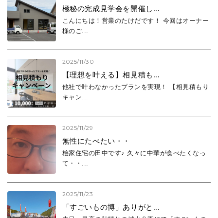
極秘の完成見学会を開催し...
こんにちは！営業のたけだです！ 今回はオーナー
様のご...
2025/11/30
【理想を叶える】相見積も...
他社で叶わなかったプランを実現！ 【相見積もり
キャン...
2025/11/29
無性にたべたい・・
桧家住宅の田中です♪ 久々に中華が食べたくなっ
て・・...
2025/11/23
「すごいもの博」ありがと...