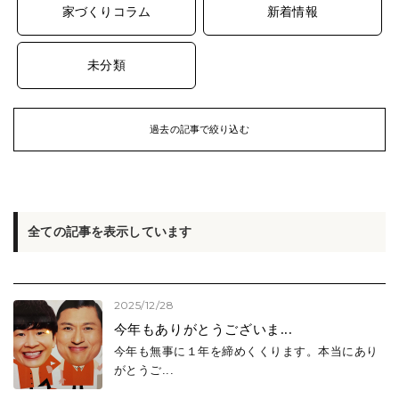
家づくりコラム
新着情報
未分類
過去の記事で絞り込む
ARCHIVE
過去の記事
2026年 (47)
全ての記事を表示しています
2026年8月
(2)
2026年7月
(7)
2026年6月
(8)
2025/12/28
2026年5月
(7)
今年もありがとうございま...
2026年4月
(6)
今年も無事に１年を締めくくります。本当にあり
2026年3月
(6)
がとうご...
2026年2月
(9)
2026年1月
(2)