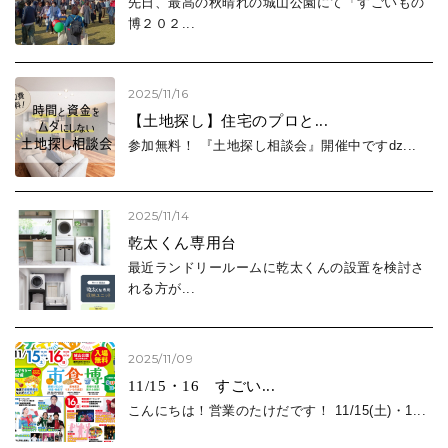
先日、最高の秋晴れの城山公園にて「すごいもの
博２０２...
2025/11/16
【土地探し】住宅のプロと...
参加無料！ 『土地探し相談会』開催中ですǳ...
2025/11/14
乾太くん専用台
最近ランドリールームに乾太くんの設置を検討さ
れる方が...
2025/11/09
11/15・16 すごい...
こんにちは！営業のたけだです！ 11/15(土)・1...