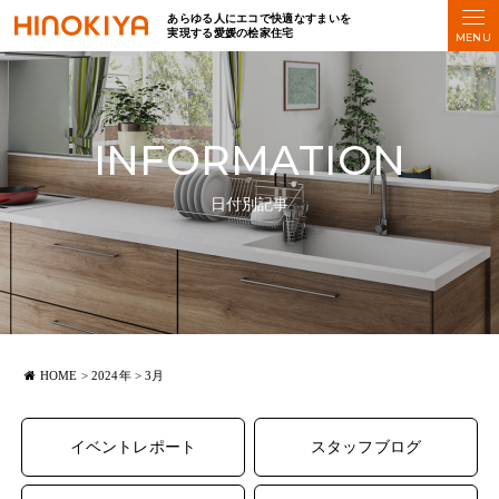
あらゆる人にエコで快適なすまいを
実現する愛媛の桧家住宅
INFORMATION
日付別記事
HOME
>
2024年
>
3月
イベントレポート
スタッフブログ