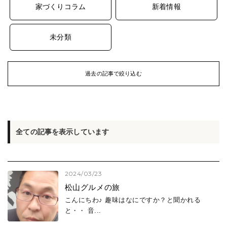
家づくりコラム
新着情報
未分類
過去の記事で絞り込む
ARCHIVE
過去の記事
2026年 (47)
全ての記事を表示しています
2026年8月
(2)
2026年7月
(7)
2026年6月
(8)
2024/03/23
2026年5月
(7)
松山グルメの旅
2026年4月
(6)
こんにちわ♪ 趣味はなにですか？と聞かれる
2026年3月
(6)
と・・ 音...
2026年2月
(9)
2026年1月
(2)