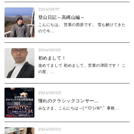
2024/03/17
2025年 (64)
登山日記～高縄山編～
2024年 (59)
こんにちは。 営業の西原です。 雪も解けてきた
2023年 (22)
ので今...
2024/03/09
初めまして！
改めてまして 初めまして、営業の津田です！ こ
の度、...
2024/03/03
憧れのクラシックコンサー...
みなさま、こんにちは～( *ˊᗜˋ)ﾉꕤ*.ﾟ 事務...
2024/03/02