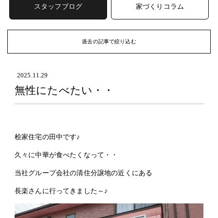
スタッフブログ
家づくりコラム
過去の記事で絞り込む
ARCHIVE
過去の記事
2025.11.29
無性にたべたい・・
2026年 (47)
2026年8月
(2)
2026年7月
(7)
2026年6月
(8)
桧家住宅の田中です♪
2026年5月
(7)
2026年4月
(6)
久々に中華が食べたくなって・・
2026年3月
(6)
当社グループ会社の清住分譲地の近くにある
2026年2月
(9)
2026年1月
(2)
長楽さんに行ってきました～♪
2025年 (64)