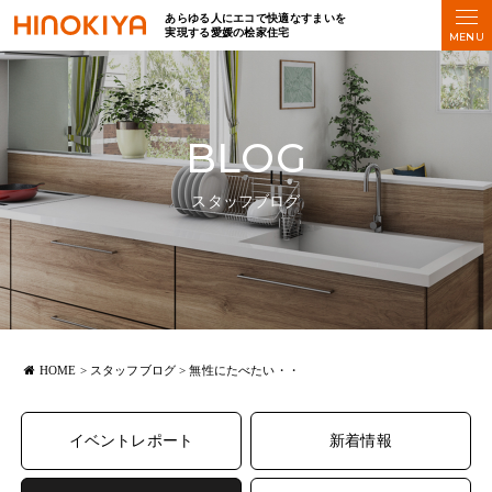
あらゆる人にエコで快適なすまいを
実現する愛媛の桧家住宅
BLOG
スタッフブログ
HOME
>
スタッフブログ
>
無性にたべたい・・
イベントレポート
新着情報