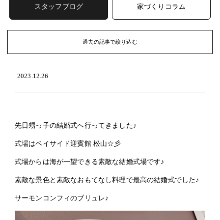
スタッフブログ
家づくりコラム
過去の記事で絞り込む
ARCHIVE
過去の記事
2023.12.26
2026年 (47)
2026年8月
(2)
2026年7月
(7)
先日甥っ子の結婚式へ行ってきました♪
2026年6月
(8)
2026年5月
(7)
式場はベイサイド迎賓館 松山☆彡
2026年4月
(6)
式場からは海が一望できる素敵な結婚式場です♪
2026年3月
(6)
2026年2月
(9)
素敵な景色と素敵なおもてなし料理で最高の結婚式でした♪
2026年1月
(2)
サーモンコンフィのブリュレ♪
2025年 (64)