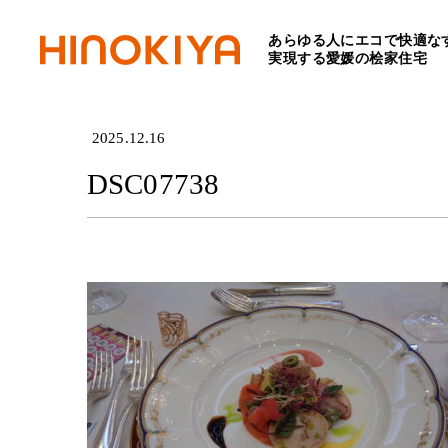
あらゆる人にエコで快適な
HOME
>
DSC07738
実現する愛媛の桧家住宅
2025.12.16
DSC07738