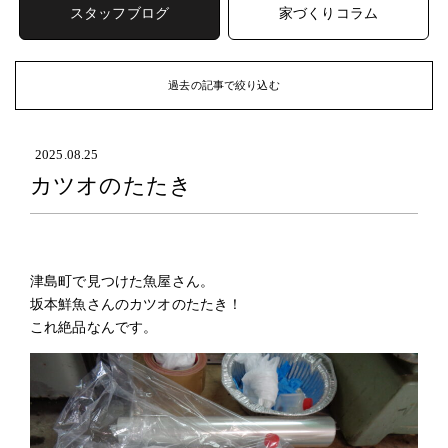
スタッフブログ
家づくりコラム
過去の記事で絞り込む
ARCHIVE
過去の記事
2025.08.25
カツオのたたき
2026年 (49)
2026年8月
(4)
2026年7月
(7)
2026年6月
(8)
津島町で見つけた魚屋さん。
2026年5月
(7)
坂本鮮魚さんのカツオのたたき！
2026年4月
(6)
これ絶品なんです。
2026年3月
(6)
2026年2月
(9)
2026年1月
(2)
2025年 (64)