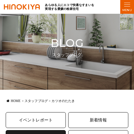
あらゆる人にエコで快適なすまいを
実現する愛媛の桧家住宅
BLOG
スタッフブログ
HOME
>
スタッフブログ
>
カツオのたたき
イベントレポート
新着情報