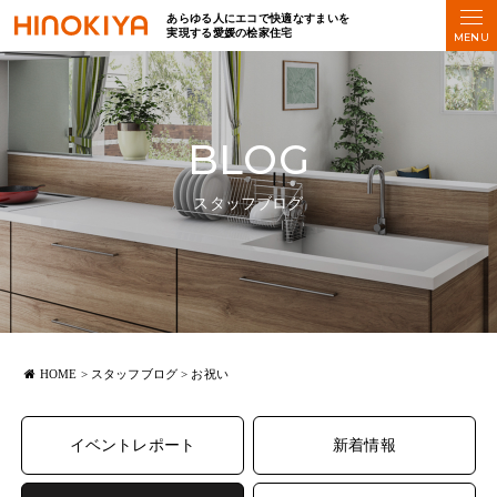
あらゆる人にエコで快適なすまいを
実現する愛媛の桧家住宅
BLOG
スタッフブログ
HOME
>
スタッフブログ
>
お祝い
イベントレポート
新着情報