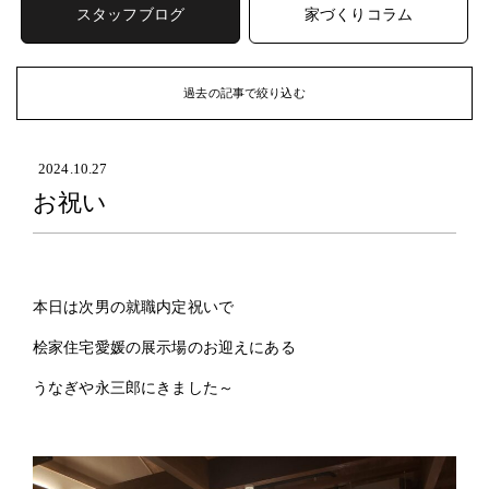
スタッフブログ
家づくりコラム
過去の記事で絞り込む
ARCHIVE
過去の記事
2024.10.27
お祝い
2026年 (47)
2026年8月
(2)
2026年7月
(7)
2026年6月
(8)
本日は次男の就職内定祝いで
2026年5月
(7)
2026年4月
(6)
桧家住宅愛媛の展示場のお迎えにある
2026年3月
(6)
うなぎや永三郎にきました～
2026年2月
(9)
2026年1月
(2)
2025年 (64)