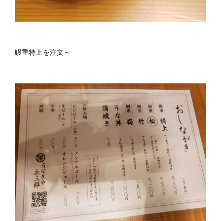
鰻重特上を注文～