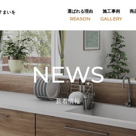
選ばれる理由
施工事例
商
すまいを
REASON
GALLERY
NEWS
新着情報