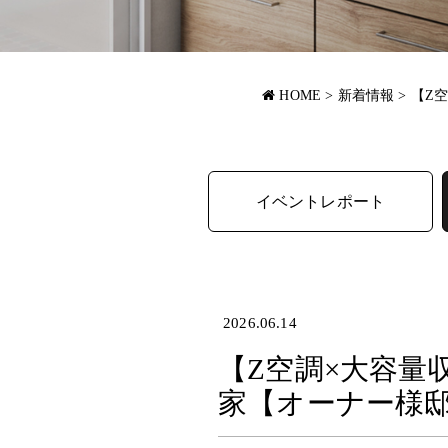
HOME
>
新着情報
>
【Z
イベントレポート
2026.06.14
【Z空調×大容量
家【オーナー様