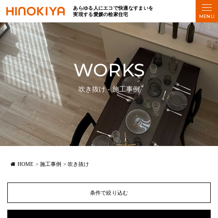
あらゆる人にエコで快適なすまいを
実現する愛媛の桧家住宅
WORKS
吹き抜け - 施工事例
HOME
>
施工事例
>
吹き抜け
条件で絞り込む
#
3LDK
おすすめタグ
#
4LDK
#
5LDK
#
アクセント壁