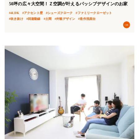
50坪の広々大空間！Ｚ空調が叶えるパッシブデザインのお家
#4LDK
#アクセント壁
#シューズクローク
#ファミリークローゼット
#吹き抜け
#回遊動線
#土間
#外観デザイン
#造作洗面台