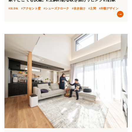
#3LDK
#アクセント壁
#シューズクローク
#吹き抜け
#土間
#外観デザイン