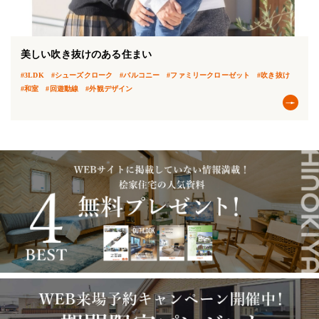
美しい吹き抜けのある住まい
#3LDK
#シューズクローク
#バルコニー
#ファミリークローゼット
#吹き抜け
#和室
#回遊動線
#外観デザイン