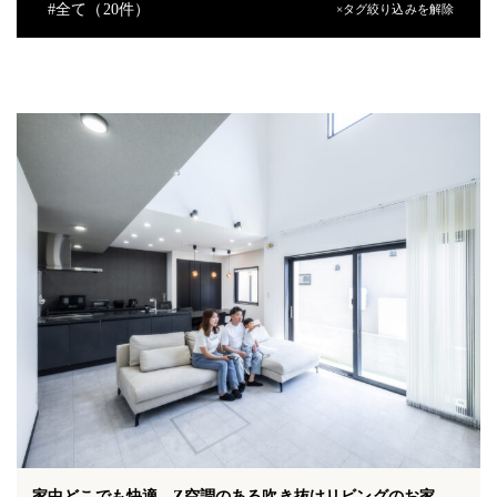
#
全て（20件）
×タグ絞り込みを解除
#
アクティブガレージ
#
ウッドデッキ
#
シューズクローク
#
バルコニー
#
ファミリークローゼット
#
二世帯住宅
#
吹き抜け
#
和テイスト
#
和室
#
回遊動線
#
土間
#
外観デザイン
#
小屋裏収納
#
平屋
#
書斎
#
造作洗面台
#
青空リビング
家中どこでも快適。Z空調のある吹き抜けリビングのお家