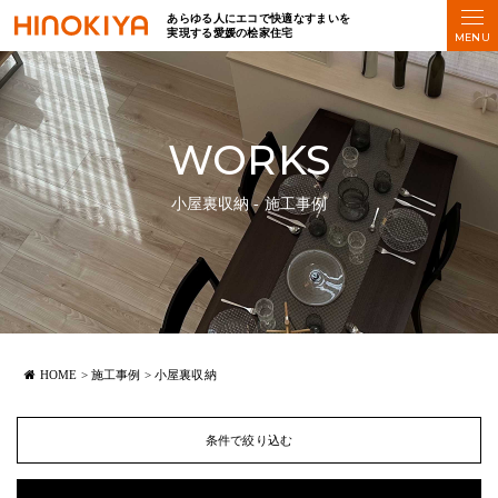
あらゆる人にエコで快適なすまいを
実現する愛媛の桧家住宅
WORKS
小屋裏収納 - 施工事例
HOME
>
施工事例
>
小屋裏収納
条件で絞り込む
#
3LDK
おすすめタグ
#
4LDK
#
5LDK
#
アクセント壁