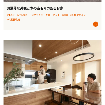
お洒落な外観と木の温もりのあるお家
#3LDK
#バルコニー
#ファミリークローゼット
#和室
#外観デザイン
#小屋裏収納