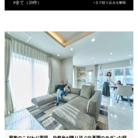
#
全て（20件）
×タグ絞り込みを解除
#
アクティブガレージ
#
ウッドデッキ
#
シューズクローク
#
バルコニー
#
ファミリークローゼット
#
二世帯住宅
#
吹き抜け
#
和テイスト
#
和室
#
回遊動線
#
土間
#
外観デザイン
#
小屋裏収納
#
平屋
#
書斎
#
造作洗面台
#
青空リビング
家族のこだわり実現、自然光が降り注ぐ白基調のモダンな邸