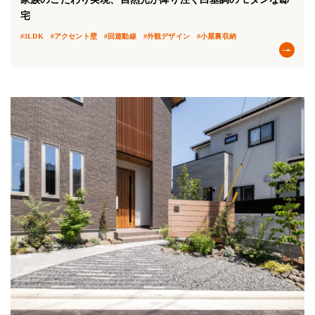
宅
#3LDK
#アクセント壁
#回遊動線
#外観デザイン
#小屋裏収納