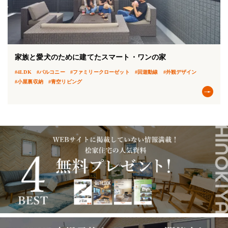
家族と愛犬のために建てたスマート・ワンの家
#4LDK
#バルコニー
#ファミリークローゼット
#回遊動線
#外観デザイン
#小屋裏収納
#青空リビング