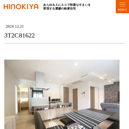
あらゆる人にエコで快適なすまいを
実現する愛媛の桧家住宅
HOME
>
3T2C81622
2024.12.21
3T2C81622