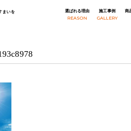
選ばれる理由
施工事例
商
すまいを
d5906f028193c8978
REASON
GALLERY
193c8978