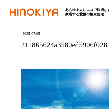
あらゆる人にエコで快適な
HOME
>
211865624a3580e
実現する愛媛の桧家住宅
2025.07.05
211865624a3580ed5906f028