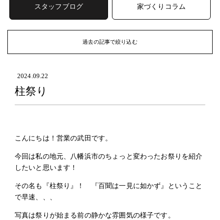
スタッフブログ
家づくりコラム
過去の記事で絞り込む
ARCHIVE
過去の記事
2024.09.22
柱祭り
2026年 (49)
2026年8月
(4)
2026年7月
(7)
2026年6月
(8)
こんにちは！営業の武田です。
2026年5月
(7)
2026年4月
(6)
今回は私の地元、八幡浜市のちょっと変わったお祭りを紹介
2026年3月
(6)
したいと思います！
2026年2月
(9)
その名も『柱祭り』！ 『百聞は一見に如かず』ということ
2026年1月
(2)
で早速、、、
2025年 (64)
写真は祭りが始まる前の静かな雰囲気の様子です。