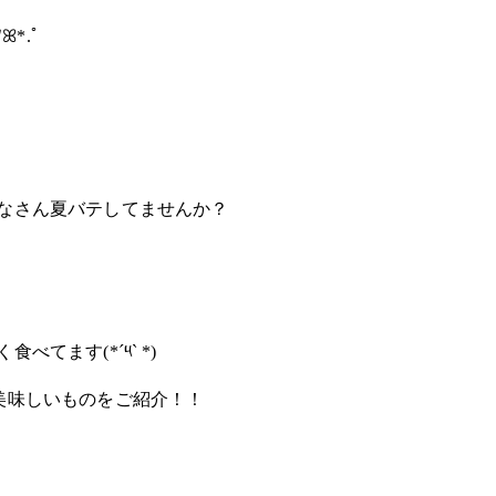
ꕤ*.ﾟ
なさん夏バテしてませんか？
く食べてます
(*´༥` *)
美味しいものをご紹介！！