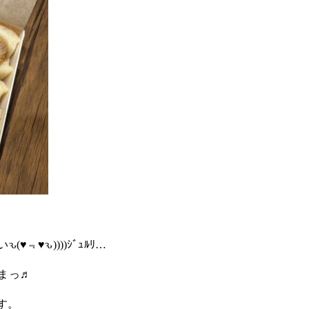
い
ԅ(♥️﹃♥️ԅ))))ｼﾞｭﾙﾘ…
まっ♬
す。