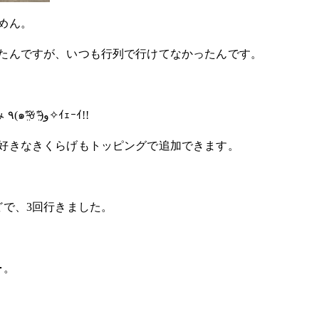
めん。
たんですが、いつも行列で行けてなかったんです。
み
٩(๑⁼̴̤̆ꈊ⁼̴̤̆)و✧ｲｪｰｲ!!
好きなきくらげもトッピングで追加できます。
どで、3回行きました。
･。