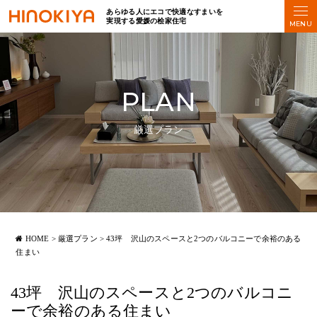
あらゆる人にエコで快適なすまいを
実現する愛媛の桧家住宅
PLAN
厳選プラン
HOME
>
厳選プラン
>
43坪 沢山のスペースと2つのバルコニーで余裕のある
住まい
43坪 沢山のスペースと2つのバルコニ
ーで余裕のある住まい