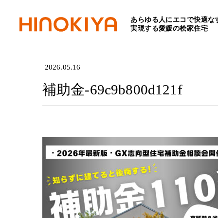
あらゆる人にエコで快適な
HOME
>
補助金-69c9b800d
実現する愛媛の桧家住宅
2026.05.16
補助金-69c9b800d121f