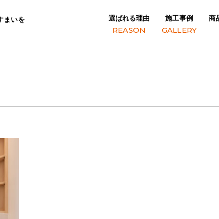
選ばれる理由
施工事例
商
すまいを
REASON
GALLERY