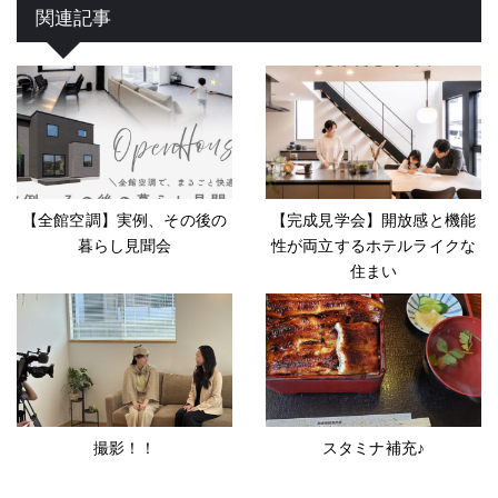
関連記事
【全館空調】実例、その後の
【完成見学会】開放感と機能
暮らし見聞会
性が両立するホテルライクな
住まい
撮影！！
スタミナ補充♪