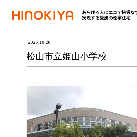
あらゆる人にエコで快適な
HOME
>
松山市立姫山小
実現する愛媛の桧家住宅
2025.10.20
松山市立姫山小学校