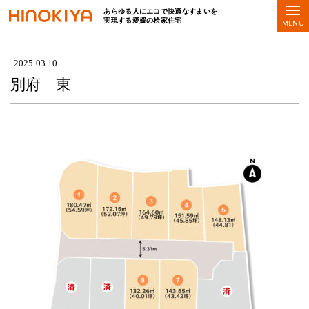
あらゆる人にエコで快適なすまいを
実現する愛媛の桧家住宅
HOME
>
別府 東
2025.03.10
別府 東