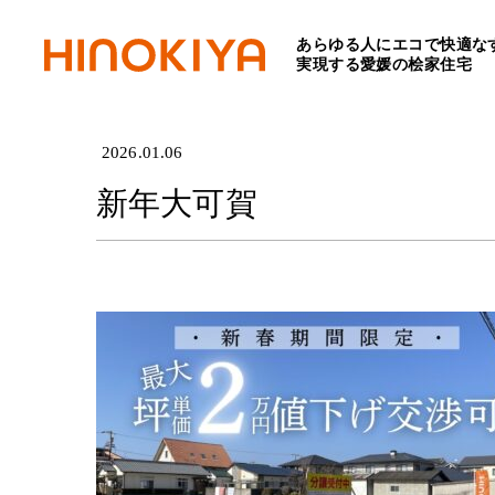
あらゆる人にエコで快適な
HOME
>
新年大可賀
実現する愛媛の桧家住宅
2026.01.06
新年大可賀