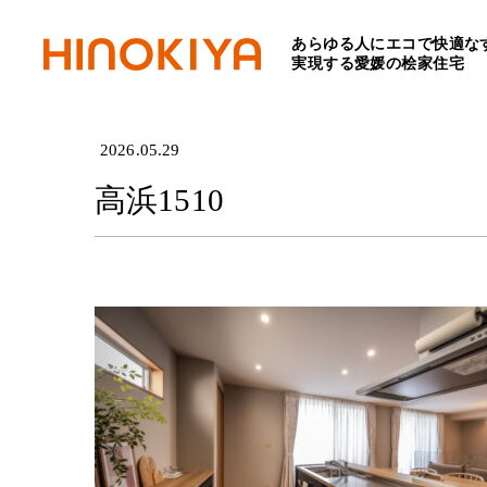
あらゆる人にエコで快適な
HOME
>
高浜1510
実現する愛媛の桧家住宅
2026.05.29
高浜1510