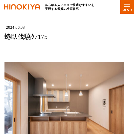
あらゆる人にエコで快適なすまいを
実現する愛媛の桧家住宅
HOME
>
蜷臥伐驍ｸ7175
2024.06.03
蜷臥伐驍ｸ7175