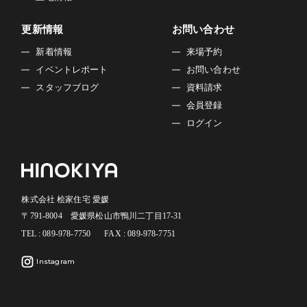
お客様にご提供いただきました個人情報について、訂正・
削除の希望があった場合、お客様本人によるものであるあ
更新情報
お問い合わせ
ることが確認できた場合に限り、合理的な範囲で速やかに
新着情報
来場予約
対応いたします。
イベントレポート
お問い合わせ
■プライバシーポリシーの適用範囲
スタッフブログ
資料請求
本プライバシーポリシーの適用範囲は、当サイト内としま
会員登録
す。
リンク先の第三者のサイトにおける個人情報等の保護につ
ログイン
いては責任を負うものではありません。
お客様自身の責任において個々のウェブサイトの個人情報
に関する規約等をご確認下さい。
■お問い合わせについて
株式会社 桧家住宅 愛媛
この内容に関するお問い合わせは当社でお受けいたしま
〒791-8004 愛媛県松山市鴨川二丁目17-31
す。
TEL : 089-978-7750
FAX : 089-978-7751
株式会社 桧家住宅 愛媛
〒791-8004 愛媛県松山市鴨川二丁目17-31
Instagram
TEL：089-978-7750 FAX：089-978-7751