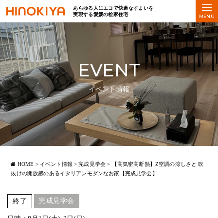
あらゆる人にエコで快適なすまいを
実現する愛媛の桧家住宅
EVENT
イベント情報
HOME
>
イベント情報
>
完成見学会
>
【高気密高断熱】Z空調の涼しさと 吹
抜けの開放感のあるイタリアンモダンなお家【完成見学会】
完成見学会
終了