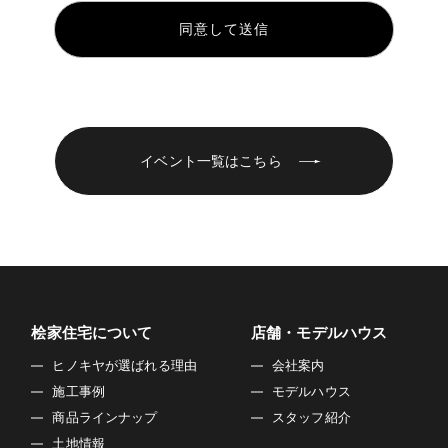
いて、利用させていただきます。
お客様からのお問い合わせや、依頼内容に対応させて頂く
ため
各種イベント・セミナーなどのご案内のため。
■個人情報の第三者への開示や提供
当社は、ご提供いただいた個人情報については、以下のい
ずれかに該当する場合を除き、いかなる第三者にも開示・
イベント一覧はこちら
提供いたしません。
1）お問い合わせ、またはご要望に対し、適切な回答または
対応をさせていただくためや、契約の責任を果たすため。
2）お客様の同意がある場合
3）お客様個人を判別できない状態で開示する場合
4）法令等により開示を要求された場合
5）その他正当な理由のある場合
桧家住宅について
店舗・モデルハウス
■個人情報の管理
ヒノキヤが選ばれる理由
会社案内
当社は、お客様の個人情報については適切・慎重に管理す
施工事例
モデルハウス
るとともに、外部への漏洩を防止します。
商品ラインナップ
スタッフ紹介
■個人情報の変更・取り消し
土地情報