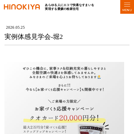
あらゆる人にエコで快適なすまいを
実現する愛媛の桧家住宅
HOME
>
実例体感見学会-堀2
2026.05.25
実例体感見学会-堀2