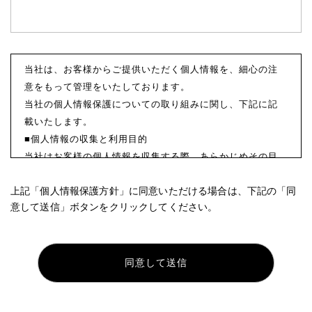
当社は、お客様からご提供いただく個人情報を、細心の注
意をもって管理をいたしております。
当社の個人情報保護についての取り組みに関し、下記に記
載いたします。
■個人情報の収集と利用目的
当社はお客様の個人情報を収集する際、あらかじめその目
的・利用内容をお知らせし、同意をいただいたうえで個人
上記「個人情報保護方針」に同意いただける場合は、下記の「同
情報の収集を行います。
意して送信」ボタンをクリックしてください。
当社は個人情報保護に関する法令を遵守すると共に、お客
様の個人情報を次の目的のために、その目的の範囲内にお
いて、利用させていただきます。
お客様からのお問い合わせや、依頼内容に対応させて頂く
ため
各種イベント・セミナーなどのご案内のため。