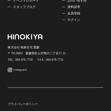
イベントレポート
お問い合わせ
■プライバシーポリシーの適用範囲
スタッフブログ
資料請求
本プライバシーポリシーの適用範囲は、当サイト内としま
会員登録
す。
リンク先の第三者のサイトにおける個人情報等の保護につ
ログイン
いては責任を負うものではありません。
お客様自身の責任において個々のウェブサイトの個人情報
に関する規約等をご確認下さい。
■お問い合わせについて
株式会社 桧家住宅 愛媛
この内容に関するお問い合わせは当社でお受けいたしま
〒791-8004 愛媛県松山市鴨川二丁目17-31
す。
TEL : 089-978-7750
FAX : 089-978-7751
株式会社 桧家住宅 愛媛
〒791-8004 愛媛県松山市鴨川二丁目17-31
Instagram
TEL：089-978-7750 FAX：089-978-7751
プライバシーポリシー