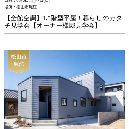
日時：
6月6日(土)-7日(日)
場所：
松山市堀江
【全館空調】1.5階型平屋！暮らしのカタ
チ見学会【オーナー様邸見学会】