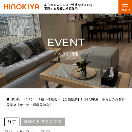
あらゆる人にエコで快適なすまいを
実現する愛媛の桧家住宅
EVENT
イベント情報
HOME
>
イベント情報
>
体験会
>
【全館空調】1.5階型平屋！暮らしのカタチ
見学会【オーナー様邸見学会】
体験会相談会見学会
終了