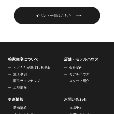
■個人情報の第三者への開示や提供
当社は、ご提供いただいた個人情報については、以下のい
ずれかに該当する場合を除き、いかなる第三者にも開示・
イベント一覧はこちら
提供いたしません。
1）お問い合わせ、またはご要望に対し、適切な回答または
対応をさせていただくためや、契約の責任を果たすため。
2）お客様の同意がある場合
3）お客様個人を判別できない状態で開示する場合
4）法令等により開示を要求された場合
5）その他正当な理由のある場合
桧家住宅について
店舗・モデルハウス
■個人情報の管理
ヒノキヤが選ばれる理由
会社案内
当社は、お客様の個人情報については適切・慎重に管理す
施工事例
モデルハウス
るとともに、外部への漏洩を防止します。
商品ラインナップ
スタッフ紹介
■個人情報の変更・取り消し
土地情報
お客様にご提供いただきました個人情報について、訂正・
削除の希望があった場合、お客様本人によるものであるあ
更新情報
お問い合わせ
ることが確認できた場合に限り、合理的な範囲で速やかに
新着情報
来場予約
対応いたします。