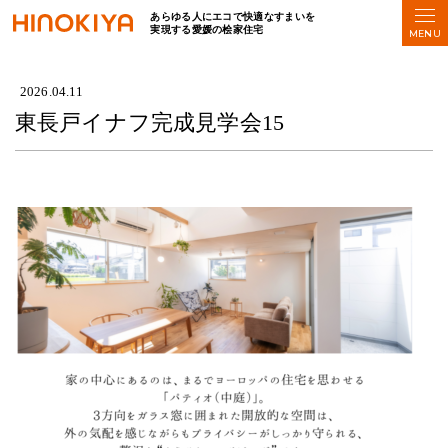
あらゆる人にエコで快適なすまいを
実現する愛媛の桧家住宅
HOME
>
東長戸イナフ完成見学会15
2026.04.11
東長戸イナフ完成見学会15