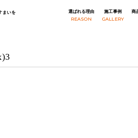
選ばれる理由
施工事例
商
すまいを
x 1080 px)3
REASON
GALLERY
)3