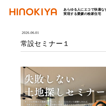
あらゆる人にエコで快適な
HOME
>
常設セミナー１
実現する愛媛の桧家住宅
2026.06.01
常設セミナー１