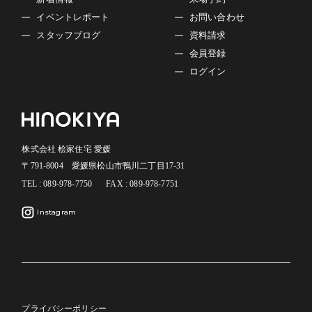
対応いたします。
イベントレポート
お問い合わせ
■プライバシーポリシーの適用範囲
スタッフブログ
資料請求
本プライバシーポリシーの適用範囲は、当サイト内としま
会員登録
す。
リンク先の第三者のサイトにおける個人情報等の保護につ
ログイン
いては責任を負うものではありません。
お客様自身の責任において個々のウェブサイトの個人情報
に関する規約等をご確認下さい。
■お問い合わせについて
株式会社 桧家住宅 愛媛
この内容に関するお問い合わせは当社でお受けいたしま
〒791-8004 愛媛県松山市鴨川二丁目17-31
す。
TEL : 089-978-7750
FAX : 089-978-7751
株式会社 桧家住宅 愛媛
〒791-8004 愛媛県松山市鴨川二丁目17-31
Instagram
TEL：089-978-7750 FAX：089-978-7751
プライバシーポリシー