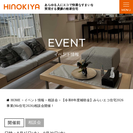
あらゆる人にエコで快適なすまいを
実現する愛媛の桧家住宅
EVENT
イベント情報
HOME
>
イベント情報
>
相談会
>
【令和8年度補助金】みらいエコ住宅2026
事業(Me住宅2026)相談会開催！
相談会
開催前