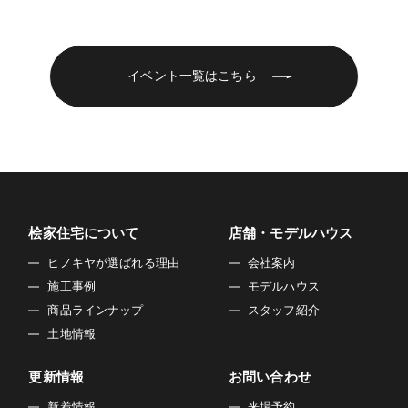
■個人情報の第三者への開示や提供
当社は、ご提供いただいた個人情報については、以下のい
ずれかに該当する場合を除き、いかなる第三者にも開示・
イベント一覧はこちら
提供いたしません。
1）お問い合わせ、またはご要望に対し、適切な回答または
対応をさせていただくためや、契約の責任を果たすため。
2）お客様の同意がある場合
3）お客様個人を判別できない状態で開示する場合
4）法令等により開示を要求された場合
5）その他正当な理由のある場合
桧家住宅について
店舗・モデルハウス
■個人情報の管理
ヒノキヤが選ばれる理由
会社案内
当社は、お客様の個人情報については適切・慎重に管理す
施工事例
モデルハウス
るとともに、外部への漏洩を防止します。
商品ラインナップ
スタッフ紹介
■個人情報の変更・取り消し
土地情報
お客様にご提供いただきました個人情報について、訂正・
削除の希望があった場合、お客様本人によるものであるあ
更新情報
お問い合わせ
ることが確認できた場合に限り、合理的な範囲で速やかに
新着情報
来場予約