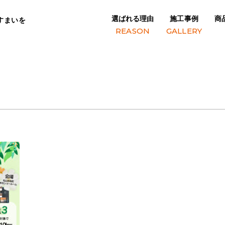
選ばれる理由
施工事例
商
すまいを
x 800 px)
REASON
GALLERY
)