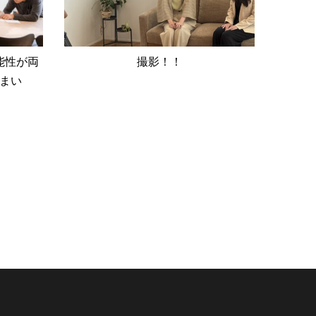
能性が両
撮影！！
まい