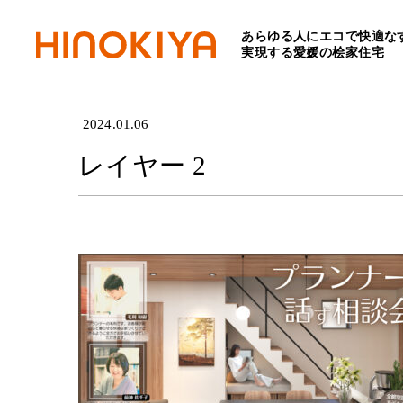
あらゆる人にエコで快適な
HOME
>
レイヤー 2
実現する愛媛の桧家住宅
2024.01.06
レイヤー 2