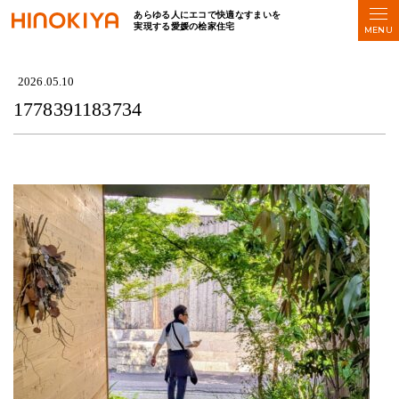
あらゆる人にエコで快適なすまいを
実現する愛媛の桧家住宅
HOME
>
1778391183734
2026.05.10
1778391183734