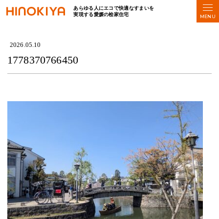
あらゆる人にエコで快適なすまいを
実現する愛媛の桧家住宅
HOME
>
1778370766450
2026.05.10
1778370766450