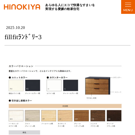
あらゆる人にエコで快適なすまいを
実現する愛媛の桧家住宅
HOME
>
fillfitﾗﾝﾄﾞﾘｰ3
2025.10.20
fillfitﾗﾝﾄﾞﾘｰ3